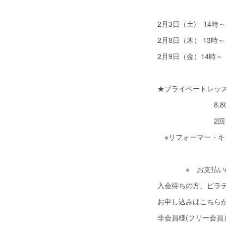
2月3日（土) 14
2月8日（木） 13
2月9日（金）14
★プライベートレッ
8,800円→ 
2回目以降 都
※リフォーマー・キ
※ お支払いは現金
入会待ちの方、ピラ
お申し込みはこちらか
非会員様(フリー会