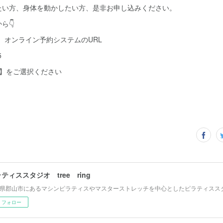
たい方、身体を動かしたい方、是非お申し込みください。
ら👇
員）オンライン予約システムのURL
5
約】をご選択ください
ティススタジオ tree ring
県郡山市にあるマシンピラティスやマスターストレッチを中心としたピラティスス
フォロー