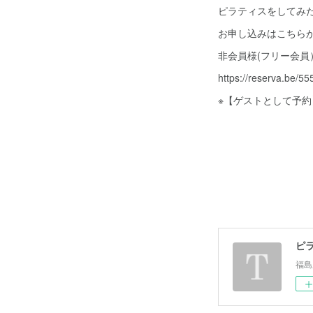
ピラティスをしてみ
お申し込みはこちらか
非会員様(フリー会
https://reserva.be/55
※【ゲストとして予
ピラ
福島